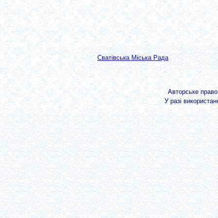
Сватівська Міська Рада
Авторське прав
У разі використан