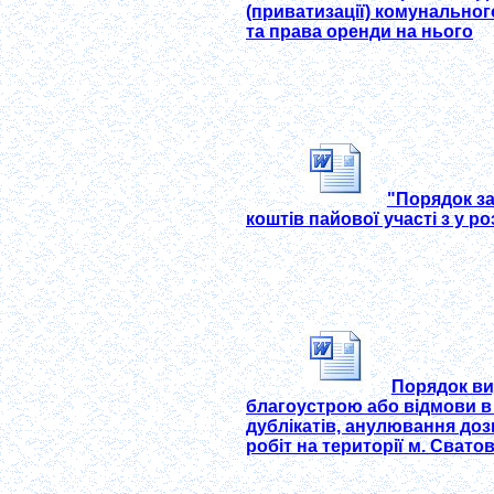
(приватизації) комунальног
та права оренди на нього
"Порядок за
коштів пайової участі з у р
Порядок ви
благоустрою або відмови в 
дублікатів, анулювання доз
робіт на території м. Свато