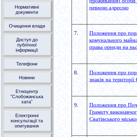
проживання) особи н
Нормативні
певною адресою
документи
Очищення влади
7.
Положення про поря
Доступ до
комунального майна
публічної
права оренди на нь
інформації
Телефони
8.
Положення про пор
Новини
знаків на території 
Етноцентр
"Слобожанська
хата"
9.
Положення про Поче
Грамоту виконавчого
Електронні
Сватівського місько
консультації та
опитування