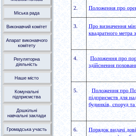
2.
Положення про оре
Міська рада
3.
Про визначення міні
Виконавчий комітет
квадратного метра 
Апарат виконавчого
комітету
4.
Положення про пор
Регуляторна
діяльність
здійснення похован
Наше місто
5.
Положення про По
Комунальні
підприємства
підприємств для на
будинків, споруд та
Дошкільні
навчальні заклади
Громадська участь
6.
Порядок видачі дов