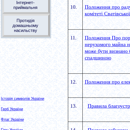
Інтернет-
10.
Положення про раду
приймальня
комітеті Сватівської
Протидія
домашньому
насильству
11.
Положення Про поря
нерухомого майна на
може бути визнано 
спадщиною
12.
Положення про елек
Історія символів України
13.
Правила благоуст
Герб України
Флаг України
Гімн України