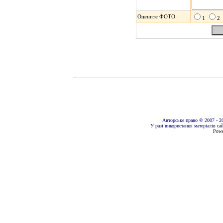
Оцените ФОТО:
1
2
Авторське право
© 2007 - 2
У разі використання матеріалів с
Powe