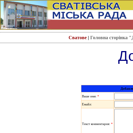
Сватове
|
Головна сторінка 
Д
Добавле
Ваше имя:
*
Емайл:
Текст комментария:
*