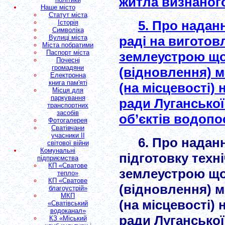
житла визнаног
Наше місто
Статут міста
5. Про надан
Історія
Символіка
Вулиці міста
раді на виготовл
Міста побратими
Паспорт міста
землеустрою щ
Почесні
громадяни
(відновлення) м
Електронна
книга пам'яті
(на місцевості) 
Місця для
паркування
ради Луганської
транспортних
засобів
об’єктів водопо
Фотогалерея
Сватівчани
учасники II
6. Про надан
світової війни
Комунальні
підготовку техні
підприємства
КП «Сватове
землеустрою щ
тепло»
КП «Сватове
(відновлення) м
благоустрій»
МКП
(на місцевості) 
«Сватівський
водоканал»
ради Луганської
КЗ «Міський