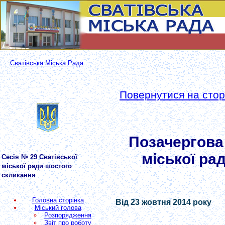
Сватівська Міська Рада
Повернутися на сторі
Позачергова 
міської ра
Сесія № 29 Сватівської
міської ради шостого
скликання
Головна сторінка
Від 23 жовтня 2014 року
Міський голова
Розпорядження
Звіт про роботу