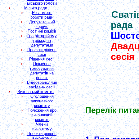
міського голови
Міська рада
Сваті
Регламент
роботи ради
Депутатський
рада
корпус
Постійні комісії
Шосто
Графік прийому
громадян
Двадц
депутатами
Проекти рішень
сесія
сесії
Рішення сесії
Поіменне
голосування
депутатів на
сесіях
Відеотрансляції
засідань сесії
Виконавчий комітет
Оголошення
виконавчого
комітету
Перелік пита
Положення про
виконавчий
комітет
Члени
виконкому
Проекти рішень
виконкому