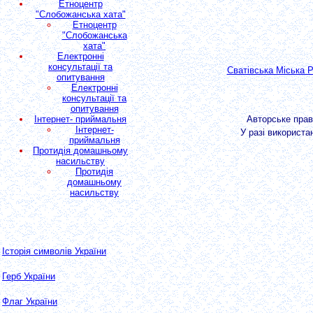
Етноцентр
"Слобожанська хата"
Етноцентр
"Слобожанська
хата"
Електронні
консультації та
Сватівська Міська 
опитування
Електронні
консультації та
опитування
Інтернет- приймальня
Авторське пра
Інтернет-
У разі використа
приймальня
Протидія домашньому
насильству
Протидія
домашньому
насильству
Історія символів України
Герб України
Флаг України