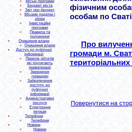
Міські програми
фізичним особа
Бюджет міста
Звіт про бюджет
Місцеві податки і
особам по Сваті
збори
Інвестиційні
програми
Правила та
положення
Очищення влади
Про вилученн
Очищення влади
Доступ до публічної
громади м. Сват
інформації
Перелік об'єктів
територіальних 
які підлягають
приватизації
Звернення
громадян
Забезпечення
доступу до
публічної
інформації
Адміністративні
Повернутися на сторі
послуги
Електронна
петиція
Телефони
Телефони
Новини
Новини