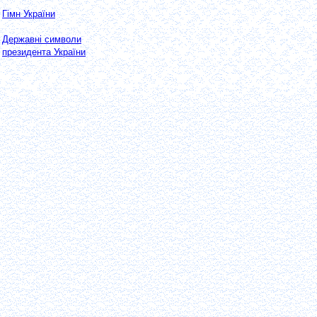
Гімн України
Державні символи
президента України