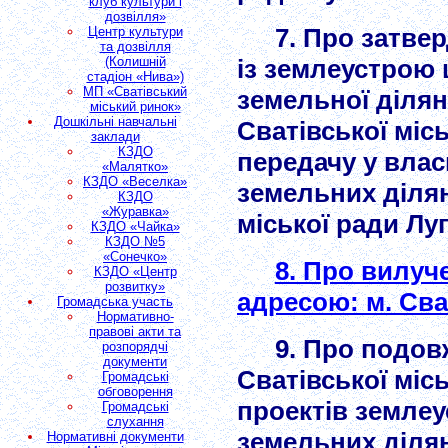
клуб культури і
дозвілля»
7. Про затве
Центр культури
та дозвілля
(Колишній
із землеустрою
стадіон «Нива»)
МП «Сватівський
земельної ділянк
міський ринок»
Дошкільні навчальні
Сватівської місь
заклади
КЗДО
передачу у влас
«Малятко»
КЗДО «Веселка»
земельних ділян
КЗДО
«Журавка»
міської ради Лу
КЗДО «Чайка»
КЗДО №5
«Сонечко»
8. Про вилуч
КЗДО «Центр
розвитку»
адресою: м. Сва
Громадська участь
Нормативно-
правові акти та
9. Про подов
розпорядчі
документи
Сватівської місь
Громадські
обговорення
проектів земле
Громадські
слухання
земельних ділян
Нормативні документи