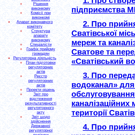
1. Про створ
Рішення
підприємства М
виконкому
Комісії при
виконкомі
2. Про прийн
Апарат виконавчого
комітету
Структура
Сватівської міс
апарату
виконкому
мереж та каналі
Спеціалісти
Графік прийому
Сватове та пере
громадян
Регуляторна діяльність
«Сватівський в
План підготовки
регуляторних
актів
3. Про перед
Реєстр
регуляторних
водоканал» для 
актів
Проекти рішень
обслуговування
Звіт про
відстеження
каналізаційних 
результативності
регуляторного
території Сватів
акту
Звіт щодо
здійснення
4. Про прийн
Державної
регуляторної
політики