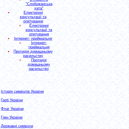
"Слобожанська
хата"
Електронні
консультації та
опитування
Електронні
консультації та
опитування
Інтернет- приймальня
Інтернет-
приймальня
Протидія домашньому
насильству
Протидія
домашньому
насильству
Історія символів України
Герб України
Флаг України
Гімн України
Державні символи