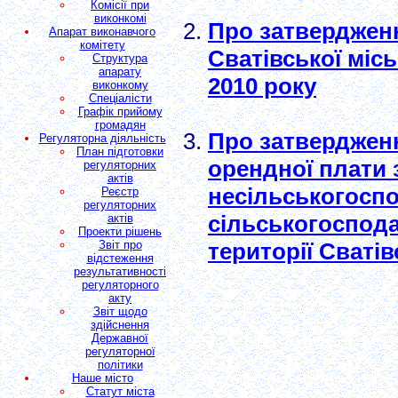
Комісії при
виконкомі
Про затверджен
Апарат виконавчого
комітету
Сватівської місь
Структура
апарату
2010 року
виконкому
Спеціалісти
Графік прийому
громадян
Про затверджен
Регуляторна діяльність
План підготовки
орендної плати
регуляторних
актів
несільськогоспо
Реєстр
регуляторних
сільськогоспод
актів
Проекти рішень
Звіт про
території Сватів
відстеження
результативності
регуляторного
акту
Звіт щодо
здійснення
Державної
регуляторної
політики
Наше місто
Статут міста