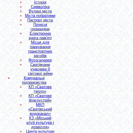
Історія
Символіка
Вулиці міста
Міста побратими
Паспорт міста
Почесні
громадяни
Електронна
книга пам'яті
Місця для
паркування
транспортних
засобів
Фотогалерея
Сватівчани
учасники II
світової війни
Комунальні
підприємства
КП «Сватове
тепло»
КП «Сватове
благоустрій»
МКП
«Сватівський
водоканал»
КЗ «Міський
клуб культури і
дозвілля»
Центр культури