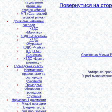
та дозвілля
Повернутися на сторі
(Колишній
стадіон «Нива»)
МП «Сватівський
міський ринок»
Дошкільні навчальні
заклади
КЗДО
«Малятко»
КЗДО «Веселка»
КЗДО
«Журавка»
КЗДО «Чайка»
КЗДО №5
«Сонечко»
Сватівська Міська 
КЗДО «Центр
розвитку»
Громадська участь
Нормативно-
Авторське пра
правові акти та
У разі використанн
розпорядчі
документи
Громадські
обговорення
Громадські
слухання
Нормативні документи
Міські програми
Бюджет міста
Звіт про бюджет