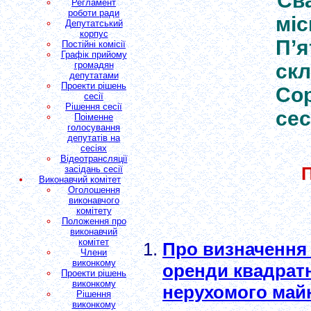
Св
Регламент
роботи ради
міс
Депутатський
корпус
П’я
Постійні комісії
Графік прийому
громадян
ск
депутатами
Проекти рішень
Сор
сесії
Рішення сесії
сес
Поіменне
голосування
депутатів на
сесіях
Відеотрансляції
засідань сесії
Виконавчий комітет
Оголошення
виконавчого
комітету
Положення про
виконавчий
комітет
Про визначення 
Члени
виконкому
оренди квадратн
Проекти рішень
виконкому
нерухомого май
Рішення
виконкому