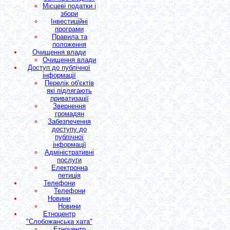
Місцеві податки і
збори
Інвестиційні
програми
Правила та
положення
Очищення влади
Очищення влади
Доступ до публічної
інформації
Перелік об'єктів
які підлягають
приватизації
Звернення
громадян
Забезпечення
доступу до
публічної
інформації
Адміністративні
послуги
Електронна
петиція
Телефони
Телефони
Новини
Новини
Етноцентр
"Слобожанська хата"
Етноцентр